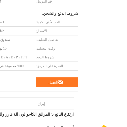
رقم الموديل:
4
شروط الدفع والشحن:
الحد الأدنى لكمية:
1 مجموعة
الأسعار:
ble
تفاصيل التغليف:
صندوق 
وقت التسليم:
15 يوم عمل
شروط الدفع:
 D / A ، D / P ، T / T.
القدرة على العرض:
5000 مجموعة في السنة
اتصل
إبراز:
ارتفاع الناتج 5 المزالق الكاجو لون آلة فارز وآلة فرز لون الكاجو