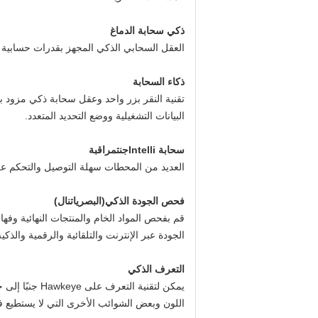
ذكي سحابة الدماغ
العقل السحابي الذكي المجهز بقدرات حسابية وت
ذكاء السحابة
تقنية النقر بزر واحد وعقل سحابة ذكي مزود بق
البيانات التشغيلية ووضع التحديد المتعدد.
سحابة Intelli
جنت
مراقبة
العديد من المحطات سهلة التوصيل والتحكم عن
فحص الجودة الذكي
(
البصريات
نال)
قم بفحص المواد الخام والمنتجات النهائية وفه
الجودة عبر الإنترنت والتلقائية والرقمية والذكية
التعرف الذكي
يمكن لتقنية 
اللون وبعض الشوائب الأخرى التي لا يستطيع فارز الألوان CCD العادي التعرف عليها.إنها تدرك تمامًا التصنيف الدقيق 