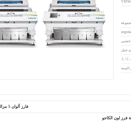
VM56
negotia
خشبي
L / C ،
فارز ألوان 5 مزالق