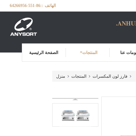
الهاتف ::
86-551-64266956
ANHUI
مات عنا
المنتجات
الصفحة الرئيسية
فارز لون المكسرات
المنتجات
منزل