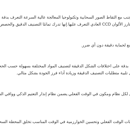
التعرف على Hawkeye جنبًا إلى جنب مع التقاط الصور السحابية وتكنولوجيا المعالجة عالية السرعة ا
والحصص المُرحّلة المُحسّنة.
ع لحماية دقيقة دون أي ضرر.
رف بدقة على اختلافات الشكل الدقيقة لتصنيف المواد المختلفة بسهولة حسب ا
تلبية متطلبات التصنيف الدقيقة وزيادة أداء فرز الجودة بشكل مثالي.
 لكل نظام ومكون في الوقت الفعلي.يضمن نظام إنذار التعتيم الذكي وواقي الس
المحطة السحابية Jiexun في تحديثات الوقت الفعلي وتحسين الخوارزمية في الوقت المناسب.تخلق الم