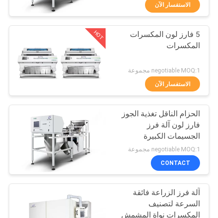
الاستفسار الآن
مراقبة
HOT
5 فارز لون المكسرات
الجودة
92
المكسرات
فارز لون الحبوب
اتصل
negotiable MOQ:1 مجموعة
بنا
الاستفسار الآن
الحزام الناقل تغذية الجوز
أخبار
فارز لون آلة فرز
الجسيمات الكبيرة
38
اطلب
negotiable MOQ:1 مجموعة
اقتباس
CONTACT
فارز لون البذور
آلة فرز الزراعة فائقة
خريطة
السرعة لتصنيف
الموقع
المكسرات نواة المشمش