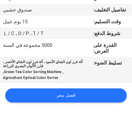
تفاصيل التغليف:
صندوق خشبي
مراقبة
وقت التسليم:
15 يوم عمل
الجودة
شروط الدفع:
L / C ، D / P ، T / T.
اتصل
القدرة على
5000 مجموعة في السنة
العرض:
بنا
تسليط الضوء:
آلة فرز لون الشاي الأسود ، آلة فرز لون الشاي الأخضر ،
فارز الألوان البصري للزراعة
أخبار
,
,
Green Tea Color Sorting Machine
Agriculture Optical Color Sorter
اطلب
افضل سعر
اقتباس
خريطة
الموقع