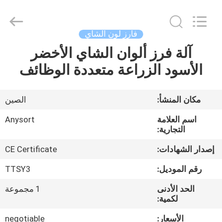
Jiexun
Optoelectronic
Technology
Co.,
Ltd..
فارز لون الشاي
All
Rights
آلة فرز ألوان الشاي الأخضر
الصفحة
Reserved.
الأسود الزراعة متعددة الوظائف
الرئيسية
منتجات
مكان المنشأ:
الصين
اسم العلامة
Anysort
معلومات
التجارية:
عنا
إصدار الشهادات:
CE Certificate
رقم الموديل:
TTSY3
جولة
الحد الأدنى
1 مجموعة
في
لكمية:
المعمل
الأسعار:
negotiable