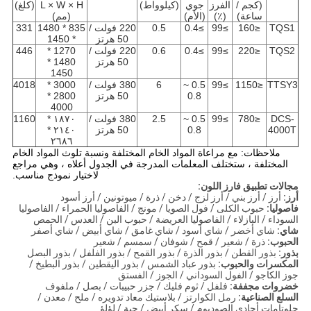
(كجم /
الفرز
جوي
(كيلوواط)
L × W × H
(كلغ)
ساعة)
(٪)
(الأم)
(مم)
TQS1
≤160
≥99
≥0.4
0.5
220 فولت /
835 * 1480
331
50 هرتز
* 1450
TQS2
≤220
≥99
≥0.4
0.6
220 فولت /
1270 *
446
50 هرتز
1480 *
1450
TTSY3
≤1150
≥99
0.5 ~
6
380 فولت /
3000 *
4018
0.8
50 هرتز
2800 *
4000
DCS-
≤780
≥99
0.5 ~
2.5
380 فولت /
١٨٧٠ *
1160
4000T
0.8
50 هرتز
٢١٤٠ *
٢٦٨٦
ملاحظات: مع مراعاة المواد الخام المختلفة ونسبة تلوث المواد الخام
المختلفة ، ستختلف المعلمات المدرجة في الجدول أعلاه ، وهي مراجع
لاختيار نموذج مناسب.
مجالات تطبيق فارز اللون:
أرز:
أرز / أرز بني / أرز لزج / دخن / ذرة / ميوتونين / أرز أسود
فاصوليا:
حبوب الكلى / فول الصويا / مونج / الفاصوليا الحمراء / الفاصوليا
السوداء / البازلاء / الفاصوليا العريضة / حبوب البن / العدس / الحمص
شاي:
شاي أخضر / شاي أسود / شاي غامق / شاي أبيض / شاي أصفر
الحبوب:
ذرة / شعير / قمح / شوفان / سمسم / شعير
بذور:
بذور القطن / بذور الذرة / بذور القمح / بذور الفلفل / بذور البصل
المكسرات والحبوب:
بذور عباد الشمس / بذور اليقطين / بذور البطيخ /
جوز الكاجو / الفول السوداني / الجوز / الفستق
خضروات مجففة:
فلفل / ثوم فليك / جزر حبيبات / بصل / ملفوف
السلع الصناعية:
رمل الكوارتز / بلاستيك معاد تدويره / ملح / معدن /
جلوتامات أحادي الصوديوم / سكر أبيض / حبة / لؤلؤ