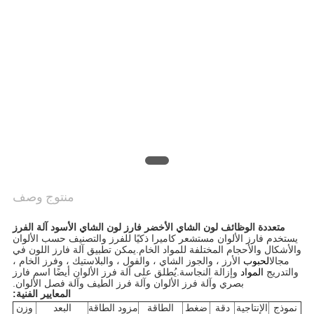
PRIVACY
POLICY
منتوج وصف
متعددة الوظائف لون الشاي الأخضر فارز لون الشاي الأسود آلة الفرز
يستخدم فارز الألوان مستشعر كاميرا ذكيًا للفرز والتصنيف حسب الألوان
والأشكال والأحجام المختلفة للمواد الخام.يمكن تطبيق آلة فارز اللون في
مجال
الحبوب
الأرز ، والجوز الشاي ، والفول ، والبلاستيك ، وفرز الخام ،
والتدريج
المواد
وإزالة النجاسة.يُطلق على آلة فرز الألوان أيضًا اسم فارز
بصري وآلة فرز الألوان وآلة فرز الطيف وآلة فصل الألوان.
المعايير الفنية:
نموذج
الإنتاجية
دقة
ضغط
الطاقة
مزود الطاقة
البعد
وزن