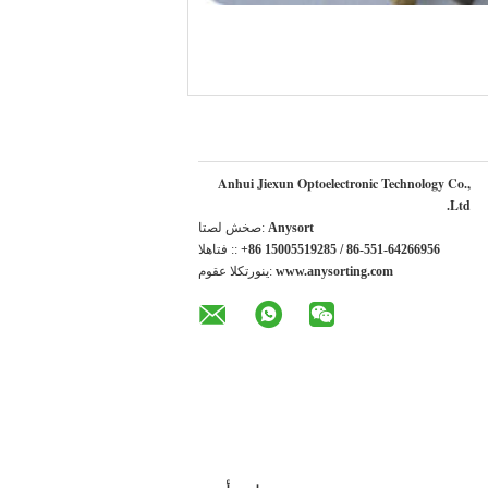
Anhui Jiexun Optoelectronic Technology Co.,
Ltd.
Anysort
اتصل شخص:
+86 15005519285 / 86-551-64266956
الهاتف ::
www.anysorting.com
موقع الكتروني: