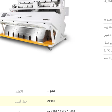
SQ764
negotia
خشبي
L / C ،
الاهلية:
SQ764
حمل أمثل:
99.99٪
وزن:
3110 * 1575 * 2160 مم