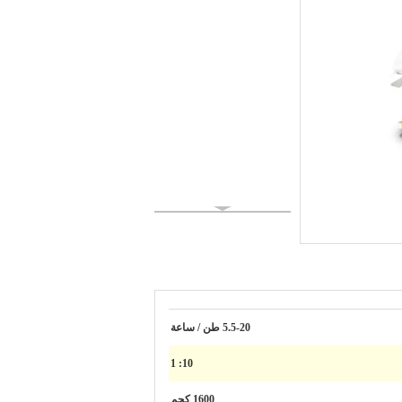
5.5-20 طن / ساعة
10: 1
1600 كجم