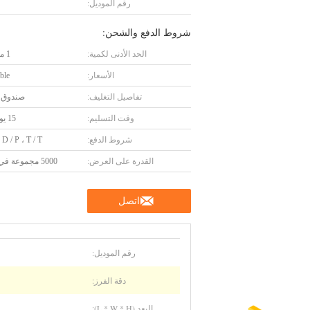
رقم الموديل:
شروط الدفع والشحن:
الحد الأدنى لكمية:
1 مجموعة
الأسعار:
ble
تفاصيل التغليف:
صندوق 
وقت التسليم:
15 يوم عمل
شروط الدفع:
 D / P ، T / T.
القدرة على العرض:
5000 مجموعة في السنة
اتصل
رقم الموديل:
دقة الفرز:
البعد (L * W * H):