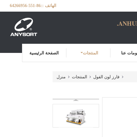
الهاتف ::
86-551-64266956
ANHUI
مات عنا
المنتجات
الصفحة الرئيسية
فارز لون الفول
المنتجات
منزل