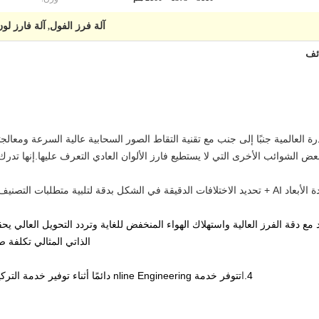
آلة فرز الفول
آلة فارز لون
,
ائف
ة العالمية جنبًا إلى جنب مع تقنية التقاط الصور السحابية عالية السرعة ومعالج
 الشوائب الأخرى التي لا يستطيع فارز الألوان العادي التعرف عليها.إنها تدرك 
ة والحصول على تأثير فرز جيد للشكل.
 مع دقة الفرز العالية واستهلاك الهواء المنخفض للغاية وتردد التحويل العالي 
الذاتي المثالي تكلفة صيان
4.
ا
تتوفر خدمة nline Engineering دائمًا أثناء توفير خدمة التركيب وخدمة ما بعد البيع محليًا في جميع البلدان.