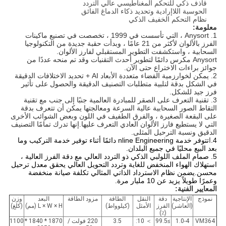
قاذف ذكي للتحكم المغناطيسي عالي التردد
الحوسبة اللاإرادية وتحديد ذكاء الدماغ الفائق
نظام التحكم الخفيف الذكي
معلومة:
1. Anysort ، التي تأسست في 1999 ، تخصصت في تصنيع ماكينات
الفرز بالألوان لأكثر من 21 عامًا ، وبدأت حقبة جديدة من التكنولوجيا
السحابية ، واستكشفت التطوير المستقبلي لفارز الألوان.
Anysort مكرس دائمًا لتطوير أحدث التقنيات وقد تم منحه عددًا من
جوائز براءات الاختراع حتى الآن.
2. يمكن لخوارزمية الفضاء متعددة الأبعاد AI + تحديد الاختلافات الدقيقة
في الشكل بدقة لتلبية متطلبات التصنيف الدقيقة والحصول على تأثير
فرز جيد للشكل.
3. تقنية التعرف على الصقر للمبادرة العالمية جنبًا إلى جنب مع تقنية
التقاط الصور السحابية عالية السرعة ومعالجتها يمكن أن تتعرف بدقة
على البقعة الصغيرة ، والفرق الطفيف في اللون وبعض الشوائب الأخرى
التي لا يستطيع فارز الألوان العادي التعرف عليها.إنها تدرك تمامًا التصنيف
الدقيق ونسبة الترحيل المثلى.
4.
ا
تتوفر خدمة nline Engineering دائمًا أثناء توفير خدمة التركيب وما
بعد البيع محليًا في جميع البلدان.
5. صمام الملف اللولبي الذكي ذو التردد العالي مع دقة الفرز العالية ،
استهلاك الهواء المنخفض للغاية وتردد التحويل العالي يحقق معدل ترحيل
محسن.يضمن نظام الاسترداد الذاتي المثالي تكلفة صيانة منخفضة
وعمرًا طويلاً يزيد عن 10 مليار مرة.
المعايير الفنية:
نموذج
الإنتاجية
دقة
النقل
الطاقة
مزود الطاقة
البعد
وزن
(العاشر)
الفرز
الأمثل
(كيلوواط)
L × W × H (مم)
(كلغ)
(٪)
VM364
1.0-4
≥99.5
＞ 10:
3.5
220 فولت /
1870 * 1840 *
1100