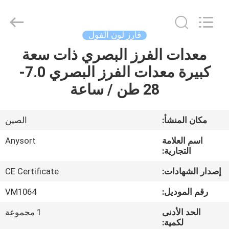
Jiexun
Optoelectronic
Technology
Co.,
Ltd..
فارز لون الفول
All
Rights
معدات الفرز البصري ذات سعة
الصفحة
Reserved.
كبيرة معدات الفرز البصري 7.0-
الرئيسية
28 طن / ساعة
منتجات
مكان المنشأ:
الصين
معلومات
اسم العلامة
Anysort
عنا
التجارية:
إصدار الشهادات:
CE Certificate
جولة
رقم الموديل:
VM1064
في
الحد الأدنى
1 مجموعة
المعمل
لكمية: