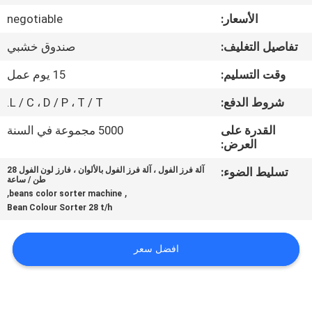
الأسعار:
negotiable
مراقبة
تفاصيل التغليف:
صندوق خشبي
الجودة
وقت التسليم:
15 يوم عمل
اتصل
شروط الدفع:
L / C ، D / P ، T / T.
بنا
القدرة على
5000 مجموعة في السنة
العرض:
أخبار
تسليط الضوء:
آلة فرز الفول ، آلة فرز الفول بالألوان ، فارز لون الفول 28
طن / ساعة
,
,
beans color sorter machine
Bean Colour Sorter 28 t/h
اطلب
اقتباس
افضل سعر
خريطة
الموقع