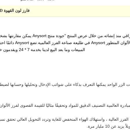
فارز لون القهوة CCD
يهدف Anysort إلى فارز الألوان الصيني الراقي منذ
على مهمتهم ويبذلون جهودًا ح
المبيعات وما بعد البيع لدينا بخدمة 7 * 24 ويقدمون خدمة جيدة للعملاء في أي وقت وفي أي مكان.
 ذات الزر الواحد يمكنها التعرف بذكاء على شوائب الإدخال وتحليلها وحسابها لضبط
درة العالمية التصنيف الدقيق للمواد وتحقيقًا مثاليًا للقيمة القصوى لفرز الألوان
ة الفرز العالية ، واستهلاك الهواء المنخفض للغاية وتردد التحويل العالي تحقق 
 10 مليار مرة.