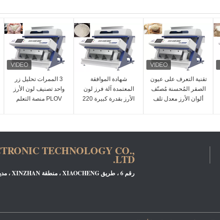
تقنية التعرف على عيون
شهادة الموافقة
3 الممرات تحليل زر
الصقر المُحسنة مُصنّف
المعتمدة آلة فرز لون
واحد تصنيف لون الأرز
ألوان الأرز معدل تلف
الأرز بقدرة كبيرة 220
PLOV منصة التعلم
منخفض
فولت / 50 هرتز
الذاتي
CTRONIC TECHNOLOGY CO.,
LTD.
رقم 6 ، طريق XIAOCHENG ، منطقة XINZHAN ، مدينة HEFEI ، مقاطعة ANHUI