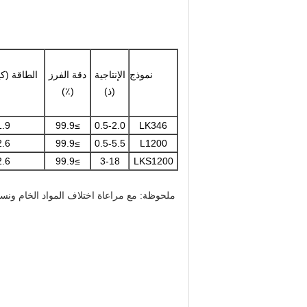
نموذج
الإنتاجية
دقة الفرز
الطاقة (ك
(ذ)
(٪)
1.9
≥99.9
0.5-2.0
LK346
2.6
≥99.9
0.5-5.5
L1200
2.6
≥99.9
3-18
LKS1200
ملحوظة: مع مراعاة اختلاف المواد الخام ونسب