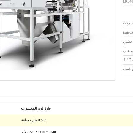
LK346
negotia
خشبي
L / C ،
فارز لون المكسرات
0.5-2 طن / ساعة
3240 * 1100 * 1725 ملم