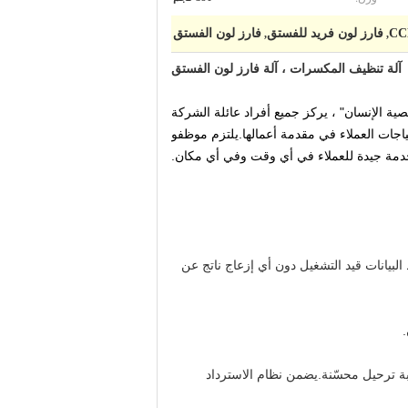
فارز لون فريد للفستق
فارز لون الفستق
,
,
آلة تنظيف المكسرات ، آلة فارز لون الفستق
 إنشائه.من خلال عرض المنتج "جودة منتج Anysort يمكن مقارنتها بشخصية الإنسان" ، يركز جميع أفراد عائلة الشركة
ثيثة لجعل فارز الألوان المتطور Anysort في طليعة صناعة الفرز العالمية.تضع Anysort دائمًا احتياجات العملاء في مقدمة أعمالها.يلتزم موظفو
 البيانات قيد التشغيل دون أي إزعاج ناتج عن
.
نسبة ترحيل محسّنة.يضمن نظام الاسترداد