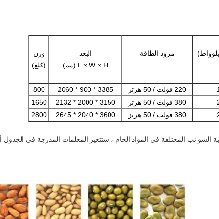
يلوواط)
مزود الطاقة
البعد
وزن
L × W × H (مم)
(كلغ)
220 فولت / 50 هرتز
3385 * 900 * 2060
800
380 فولت / 50 هرتز
3150 * 2000 * 2132
1650
380 فولت / 50 هرتز
3600 * 2040 * 2645
2800
ة الشوائب المختلفة في المواد الخام ، ستتغير المعلمات المدرجة في الجدول أع