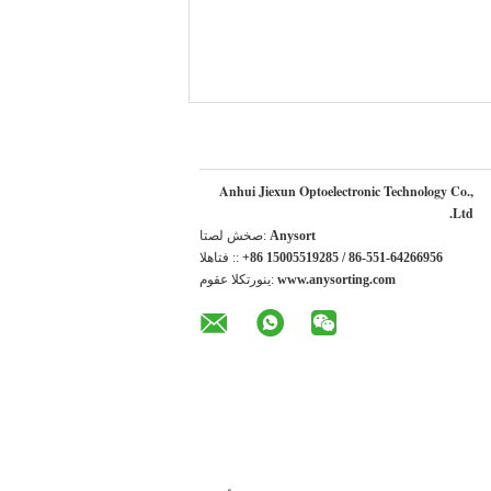
Anhui Jiexun Optoelectronic Technology Co.,
Ltd.
Anysort
اتصل شخص:
+86 15005519285 / 86-551-64266956
الهاتف ::
www.anysorting.com
موقع الكتروني: