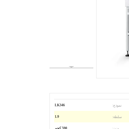
نموذج:
LK346
سلطة:
1.9
وزن:
590 كجم