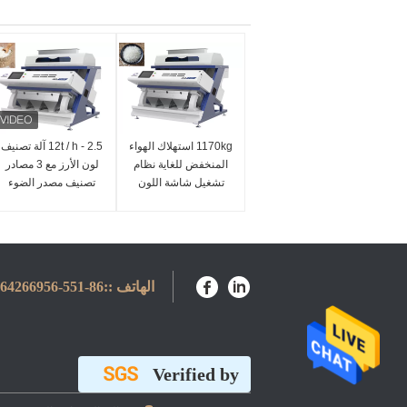
1170kg استهلاك الهواء
2.5 - 12t / h آلة تصنيف
المنخفض للغاية نظام
لون الأرز مع 3 مصادر
تشغيل شاشة اللون
تصنيف مصدر الضوء
LED
الهاتف ::
86-551-64266956
Verified by