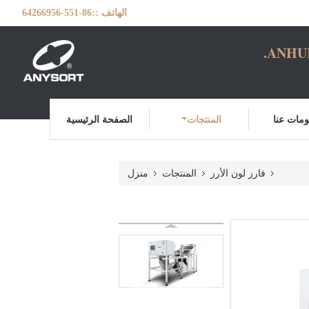
الهاتف ::
86-551-64266956
ANHUI
مات عنا
المنتجات
الصفحة الرئيسية
فارز لون الأرز
المنتجات
منزل