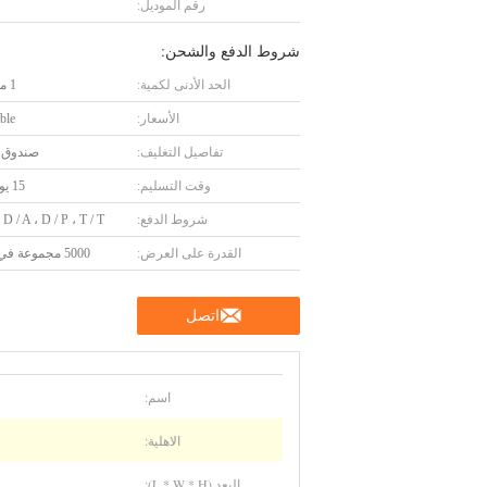
رقم الموديل:
شروط الدفع والشحن:
الحد الأدنى لكمية:
1 مجموعة
الأسعار:
ble
تفاصيل التغليف:
صندوق 
وقت التسليم:
15 يوم عمل
شروط الدفع:
 D / A ، D / P ، T / T.
القدرة على العرض:
5000 مجموعة في السنة
اتصل
اسم:
الاهلية:
البعد (L * W * H):