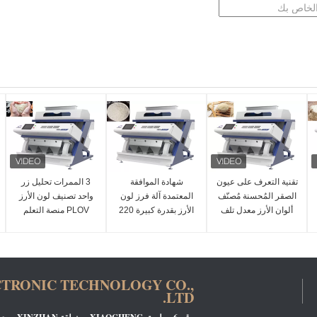
تقنية التعرف على عيون
شهادة الموافقة
3 الممرات تحليل زر
الصقر المُحسنة مُصنّف
المعتمدة آلة فرز لون
واحد تصنيف لون الأرز
ألوان الأرز معدل تلف
الأرز بقدرة كبيرة 220
PLOV منصة التعلم
منخفض
فولت / 50 هرتز
الذاتي
CTRONIC TECHNOLOGY CO.,
LTD.