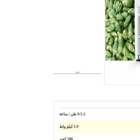
0.5-2 طن / ساعة
1.9 كيلو واط
590 كجم