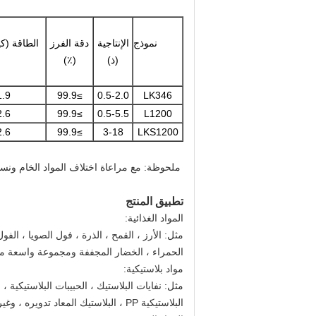
نموذج
الإنتاجية
دقة الفرز
الطاقة (ك
(ذ)
(٪)
1.9
≥99.9
0.5-2.0
LK346
2.6
≥99.9
0.5-5.5
L1200
2.6
≥99.9
3-18
LKS1200
ملحوظة: مع مراعاة اختلاف المواد الخام ونسب
تطبيق المنتج
المواد الغذائية:
مثل: الأرز ، القمح ، الذرة ، فول الصويا ، الفول
الحمراء ، الخضار المجففة ومجموعة واسعة م
مواد بلاستيكية:
البلاستيكية PP ، البلاستيك المعاد تدويره ، وغيرها.