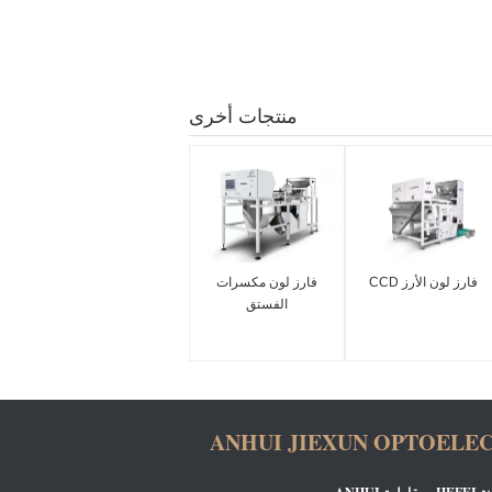
منتجات أخرى
فارز لون الأرز CCD
فارز لون مكسرات
الفستق
ANHUI JIEXUN OPTOELE