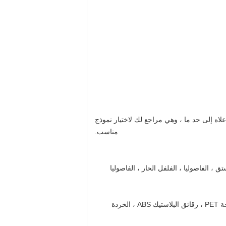
لاه إلى حد ما ، وهي مراجع لك لاختيار نموذج
مناسب.
ق ، الفاصوليا ، الفلفل الحار ، الفاصوليا
مثل: نفايات البلاستيك ، الحبيبات البلاستيكية ، القطع البلاستيكية ، الحبيبات البلاستيكية ، غطاء الزجاجة البلاستيكية ، خردة زجاجة PET ، رقائق البلاستيك ABS ، الخردة