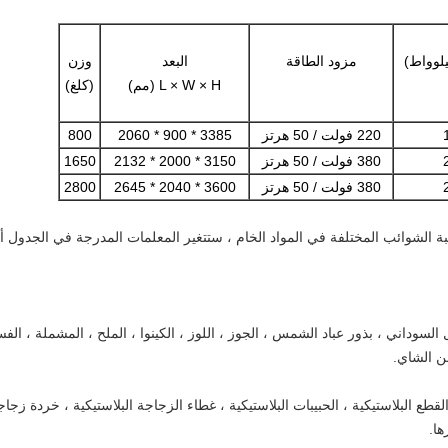
يلوواط)
مزود الطاقة
البعد
وزن
L × W × H (مم)
(كلغ)
220 فولت / 50 هرتز
3385 * 900 * 2060
800
380 فولت / 50 هرتز
3150 * 2000 * 2132
1650
380 فولت / 50 هرتز
3600 * 2040 * 2645
2800
ة الشوائب المختلفة في المواد الخام ، ستتغير المعلمات المدرجة في الجدول أع
 السوداني ، بذور عباد الشمس ، الجوز ، اللوز ، الكينوا ، الملح ، المشملة ، الفست
ن الشاي.