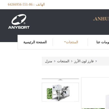
الهاتف ::
86-551-64266956
ANHUI
مات عنا
المنتجات
الصفحة الرئيسية
فارز لون الأرز
المنتجات
منزل