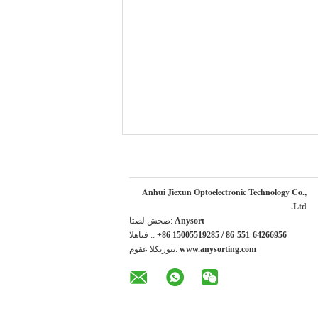
Anhui Jiexun Optoelectronic Technology Co.,
Ltd.
Anysort
اتصل شخص:
+86 15005519285 / 86-551-64266956
الهاتف ::
www.anysorting.com
موقع الكتروني: