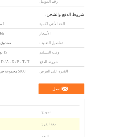
رقم الموديل:
شروط الدفع والشحن:
الحد الأدنى لكمية:
1 مجموعة
الأسعار:
ble
تفاصيل التغليف:
صندوق 
وقت التسليم:
15 يوم عمل
شروط الدفع:
 D / A ، D / P ، T / T.
القدرة على العرض:
5000 مجموعة في السنة
اتصل
نموذج:
دقة الفرز:
البعد: