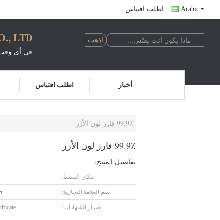
Arabic
اطلب اقتباس
, LTD.
في أي وقت 
أخبار
اطلب اقتباس
99.9٪ فارز لون الأرز
99.9٪ فارز لون الأرز
تفاصيل المنتج:
مكان المنشأ:
اسم العلامة التجارية:
t
إصدار الشهادات:
ificate