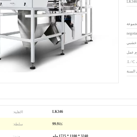
LK346
negotia
خشبي
L / C ،
الاهلية:
LK346
سلطة:
≥99.9٪
وزن:
3240 * 1100 * 1725 ملم