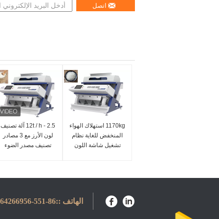
اتصل
1170kg استهلاك الهواء
2.5 - 12t / h آلة تصنيف
المنخفض للغاية نظام
لون الأرز مع 3 مصادر
تشغيل شاشة اللون
تصنيف مصدر الضوء
LED
الهاتف ::
86-551-64266956