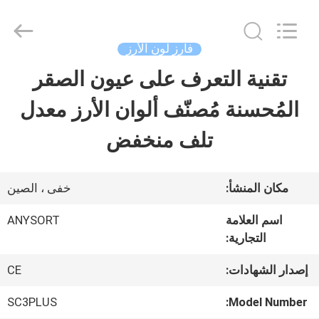
Anhui
Jiexun
Optoelectronic
Technology
فارز لون الأرز
Co.,
Ltd..
تقنية التعرف على عيون الصقر
الصفحة
All
Rights
Reserved.
المُحسنة مُصنّف ألوان الأرز معدل
الرئيسية
تلف منخفض
منتجات
مكان المنشأ:
خفى ، الصين
معلومات
اسم العلامة
ANYSORT
التجارية:
عنا
إصدار الشهادات:
CE
جولة
SC3PLUS
Model Number: