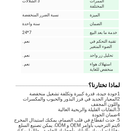
الممرات
3 الشلالات
المختلفة
الميزة
نسبة الضرر المنخفضة
الضمان
سنة واحدة
خدمة ما بعد البيع
7*24
تقنية التحكم في
نعم..
الضوء المتغير
تحليل زر واحد
نعم..
استهلاك هواء
نعم..
منخفض للغاية
لماذا تختارنا؟
1جودة جيدة، قدرة كبيرة وتكلفة تشغيل منخفضة
2المعيار الجديد في فرز البذور والحبوب والمكسرات
واللون المجفف
3.النفايات القليلة والربحية العالية
4ضمان الجودة
5. حدث انقطاع في قلب الصمام، يمكنك استبدال المخرج
6يتم الترحيب بأوامر OEM و ODM. يمكن تصنيع السلع
وفقًا لتصاميمك وألوانك وأحجامك الخاصة ، طالما يمكنك