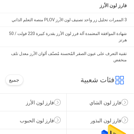
فارز لون الأرز
3 الممرات تحليل زر واحد تصنيف لون الأرز PLOV منصة التعلم الذاتي
شهادة الموافقة المعتمدة آلة فرز لون الأرز بقدرة كبيرة 220 فولت / 50
هرتز
تقنية التعرف على عيون الصقر المُحسنة مُصنّف ألوان الأرز معدل تلف
منخفض
فئات شعبية
جميع
فارز لون الشاي
فارز لون الأرز
فارز لون البذور
فارز لون الحبوب