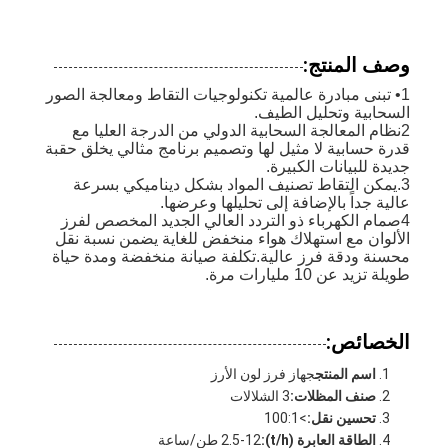
وصف المنتج:
1• تبنى مبادرة عالمية تكنولوجيات التقاط ومعالجة الصور
السحابية وتحليل الطيف.
2نظام المعالجة السحابية الدولي من الدرجة العليا مع
قدرة حسابية لا مثيل لها وتصميم برنامج مثالي يخلق حقبة
جديدة للبيانات الكبيرة.
3.يمكن التقاط تصنيف المواد بشكل ديناميكي بسرعة
عالية جداً بالإضافة إلى تحليلها وعرضها.
4صمام الكهرباء ذو التردد العالي الجديد المخصص لفرز
الألوان مع استهلاك هواء منخفض للغاية يضمن نسبة نقل
محسنة ودقة فرز عالية.تكلفة صيانة منخفضة ومدة حياة
طويلة تزيد عن 10 مليارات مرة.
الخصائص:
اسم المنتج
جهاز فرز لون الأرز
صنف المظلات:
3 الشلالات
تحسين نقل:
>100:1
الطاقة العابرة (t/h):
2.5-12 طن/ساعة