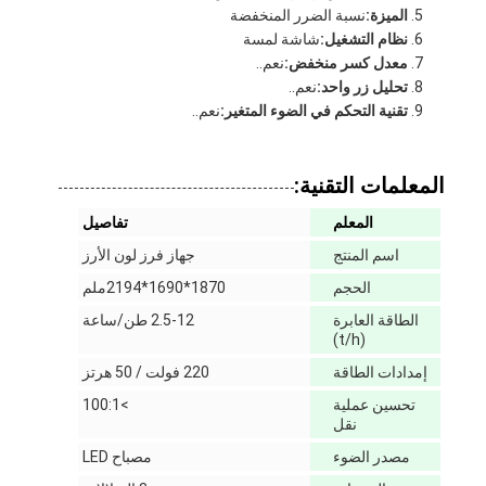
الميزة:
نسبة الضرر المنخفضة
نظام التشغيل:
شاشة لمسة
معدل كسر منخفض:
نعم..
تحليل زر واحد:
نعم..
تقنية التحكم في الضوء المتغير:
نعم..
المعلمات التقنية:
المعلم
تفاصيل
اسم المنتج
جهاز فرز لون الأرز
الحجم
1870*1690*2194ملم
الطاقة العابرة
2.5-12 طن/ساعة
(t/h)
إمدادات الطاقة
220 فولت / 50 هرتز
تحسين عملية
>100:1
نقل
مصدر الضوء
مصباح LED